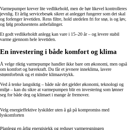
Varmepumper krever lite vedlikehold, men de bør likevel kontrolleres
jevnlig. Et årlig servicebesøk sikrer at anlegget fungerer som det skal
og forlenger levetiden. Rens filtre, hold utedelen fri for snø, is og løv,
og følg produsentens anbefalinger.
Et godt vedlikeholdt anlegg kan vare i 15–20 år – og levere stabil
varme gjennom hele levetiden.
En investering i både komfort og klima
Å velge riktig varmepumpe handler ikke bare om økonomi, men også
om komfort og bærekraft. Du får et jevnere inneklima, lavere
strømforbruk og et mindre klimaavtrykk.
Ved å tenke langsiktig – både når det gjelder økonomi, teknologi og
miljø – kan du sikre at varmepumpen blir en investering som lønner
seg for både deg og klimaet i mange år fremover.
Velg energieffektive lyskilder uten å gå på kompromiss med
lyskomforten
Planlegg en årlig energisjekk og reduser varmeregningen