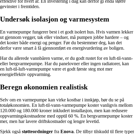
effektive for hvert år. En investering i dag kan derfor gi enda større
gevinster i fremtiden.
Undersøk isolasjon og varmesystem
En varmepumpe fungerer best i et godt isolert hus. Hvis varmen lekker
ut gjennom vegger, tak eller vinduer, må pumpen jobbe hardere – og
det koster både energi og penger. Før du bestemmer deg, kan det
derfor være smart å få gjennomført en energivurdering av boligen.
Har du allerede vannbåren varme, er du godt rustet for en luft-til-vann-
eller bergvarmepumpe. Har du panelovner eller ingen radiatorer, kan
en luft-til-luft-varmepumpe være et godt første steg mot mer
energieffektiv oppvarming.
Beregn økonomien realistisk
Selv om en varmepumpe kan virke kostbar i innkjøp, bør du se på
totaløkonomien. En luft-til-vann-varmepumpe koster vanligvis mellom
120.000 og 180.000 kroner inkludert installasjon, men kan redusere
oppvarmingskostnadene med opptil 60 %. En bergvarmepumpe koster
mer, men har lavere driftskostnader og lengre levetid.
Sjekk også
støtteordninger
fra
Enova
. De tilbyr tilskudd til flere typer