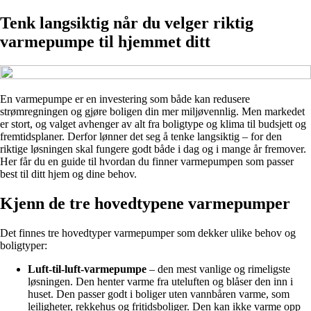
Tenk langsiktig når du velger riktig
varmepumpe til hjemmet ditt
En varmepumpe er en investering som både kan redusere
strømregningen og gjøre boligen din mer miljøvennlig. Men markedet
er stort, og valget avhenger av alt fra boligtype og klima til budsjett og
fremtidsplaner. Derfor lønner det seg å tenke langsiktig – for den
riktige løsningen skal fungere godt både i dag og i mange år fremover.
Her får du en guide til hvordan du finner varmepumpen som passer
best til ditt hjem og dine behov.
Kjenn de tre hovedtypene varmepumper
Det finnes tre hovedtyper varmepumper som dekker ulike behov og
boligtyper:
Luft-til-luft-varmepumpe
– den mest vanlige og rimeligste
løsningen. Den henter varme fra uteluften og blåser den inn i
huset. Den passer godt i boliger uten vannbåren varme, som
leiligheter, rekkehus og fritidsboliger. Den kan ikke varme opp