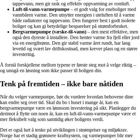
tappevann, men gir rask og effektiv oppvarming av romluft.
Luft-til-vann-varmepumpe
– et godt valg for eneboliger med
vannbåren varme. Den utnytter energien i uteluften til å varme
både radiatorer og tappevann. Den fungerer best i godt isolerte
boliger og kan gi betydelige besparelser på strømforbruket.
Bergvarmepumpe (væske-til-vann)
– den mest effektive, men
også den dyreste å installere. Den henter varme fra fjell eller jord
via en energibrønn. Den gir stabil varme året rundt, har lang
levetid og svært lav driftskostnad, men krever plass og en større
investering.
Å forstå forskjellene mellom typene er første steg mot å velge riktig –
og unngå en løsning som ikke passer til boligen din.
Tenk på fremtiden – ikke bare nåtiden
Når du velger varmepumpe, bør du vurdere hvordan behovene dine
kan endre seg over tid. Skal du bo i huset i mange år, kan en
bergvarmepumpe være en lønnsom investering på sikt. Planlegger du
derimot å flytte om noen år, kan en luft-til-vann-varmepumpe være et
mer fleksibelt valg som samtidig øker boligens verdi.
Det er også lurt å tenke på utviklingen i strømpriser og miljøkrav.
Norge har et stadig grønnere kraftsystem, og varmepumper blir mer