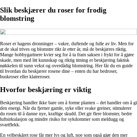
Slik beskjærer du roser for frodig
blomstring
Roser er hagens dronninger – vakre, duftende og fulle av liv. Men for
at de skal trives og blomstre rikt år etter år, må de beskjæres riktig.
Mange hobbygartnere kvier seg for å ta fram saksen i frykt for å gjøre
skade, men med litt kunnskap og riktig timing er beskjæring faktisk
nøkkelen til sunn vekst og overdådig blomstring. Her får du en guide
til hvordan du beskjærer rosene dine – enten du har bedroser,
buskroser eller klatreroser.
Hvorfor beskjæring er viktig
Beskjæring handler ikke bare om å forme planten – det handler om å gi
den energi. Når du fjerner gamle, syke eller svake greiner, stimulerer
du rosen til å danne nye, kraftige skudd. Det gir flere blomster, bedre
luftsirkulasjon og mindre risiko for sykdommer som meldugg og
svartflekk.
En velbeskåret rose får mer lys og luft, noe som også gjør den mer