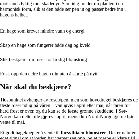
motstandsdyktig mot skadedyr. Samtidig holder du planten i en
harmonisk form, slik at den både ser pen ut og passer bedre inn i
hagens helhet.
En hage som krever mindre vann og energi
Skap en hage som fungerer både dag og kveld
Slik beskjærer du roser for frodig blomstring
Frisk opp den eldre hagen din uten å starte på nytt
Når skal du beskjære?
Tidspunktet avhenger av rosetypen, men som hovedregel beskjæres de
fleste roser tidlig på våren – vanligvis i april eller mai, når faren for
hard frost er over, og du kan se de første grønne skuddene. I Sør-
Norge kan dette ofte gjøres i april, mens du i Nord-Norge gjerne bør
vente til mai.
Et godt hageknep er å vente til
forsythiaen blomstrer
. Det er naturens
eget signal om at jorden har varmet seg opp, og at rosene er klare til å