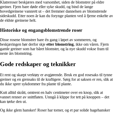
Klatreroser beskjæres med varsomhet, siden de blomstrer på eldre
greiner. Fjern bare døde eller syke skudd, og bind de lange
hovedgreinene vannrett ut – det fremmer dannelsen av blomstrende
sideskudd. Etter noen år kan du forynge planten ved å fjerne enkelte av
de eldste greinene helt.
Historiske og engangsblomstrende roser
Disse rosene blomstrer bare én gang i løpet av sommeren, og
beskjæringen bør derfor skje
etter blomstring
, ikke om våren. Fjern
gamle greiner som har båret blomster, og la nye skudd vokse fram til
neste års blomstring.
Gode redskaper og teknikker
Et rent og skarpt verktøy er avgjørende. Bruk en god rosesaks til tynne
greiner og en grensaks til de kraftigere. Sørg for at saksen er ren, slik at
du ikke sprer sykdommer fra plante til plante.
Kutt alltid skrått, omtrent en halv centimeter over en knop, slik at
vannet renner av snittflaten. Unngå å klippe for tett på knoppen – det
kan tørke den ut.
Og ikke glem hansker! Roser har torner, og et par solide hagehansker