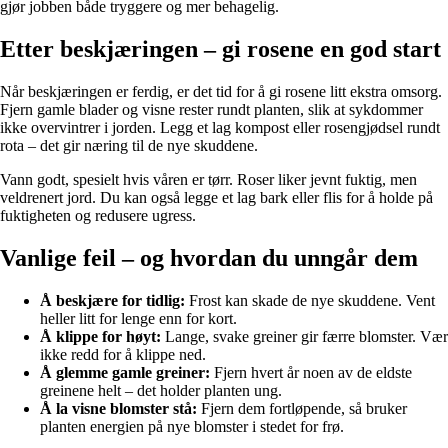
gjør jobben både tryggere og mer behagelig.
Etter beskjæringen – gi rosene en god start
Når beskjæringen er ferdig, er det tid for å gi rosene litt ekstra omsorg.
Fjern gamle blader og visne rester rundt planten, slik at sykdommer
ikke overvintrer i jorden. Legg et lag kompost eller rosengjødsel rundt
rota – det gir næring til de nye skuddene.
Vann godt, spesielt hvis våren er tørr. Roser liker jevnt fuktig, men
veldrenert jord. Du kan også legge et lag bark eller flis for å holde på
fuktigheten og redusere ugress.
Vanlige feil – og hvordan du unngår dem
Å beskjære for tidlig:
Frost kan skade de nye skuddene. Vent
heller litt for lenge enn for kort.
Å klippe for høyt:
Lange, svake greiner gir færre blomster. Vær
ikke redd for å klippe ned.
Å glemme gamle greiner:
Fjern hvert år noen av de eldste
greinene helt – det holder planten ung.
Å la visne blomster stå:
Fjern dem fortløpende, så bruker
planten energien på nye blomster i stedet for frø.