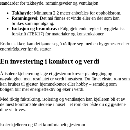
standarder for takhøyde, rømningsveier og ventilasjon.
Takhøyde:
Minimum 2,2 meter anbefales for oppholdsrom.
Rømningsvei:
Det må finnes et vindu eller en dør som kan
brukes som nødutgang.
Isolasjon og brannkrav:
Følg gjeldende regler i byggteknisk
forskrift (TEK17) for materialer og konstruksjoner.
Er du usikker, kan det lønne seg å rådføre seg med en byggmester eller
energirådgiver før du starter.
En investering i komfort og verdi
Å isolere kjelleren og lage et gjesterom krever planlegging og
nøyaktighet, men resultatet er verdt innsatsen. Du får et ekstra rom som
kan brukes til gjester, hjemmekontor eller hobby – samtidig som
boligen blir mer energieffektiv og øker i verdi.
Med riktig fuktsikring, isolering og ventilasjon kan kjelleren bli et av
de mest komfortable stedene i huset – et rom der både du og gjestene
dine vil trives.
Isoler kjelleren og få et komfortabelt gjesterom