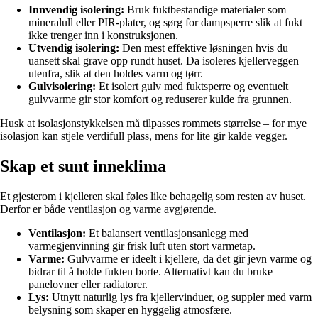
Innvendig isolering:
Bruk fuktbestandige materialer som
mineralull eller PIR-plater, og sørg for dampsperre slik at fukt
ikke trenger inn i konstruksjonen.
Utvendig isolering:
Den mest effektive løsningen hvis du
uansett skal grave opp rundt huset. Da isoleres kjellerveggen
utenfra, slik at den holdes varm og tørr.
Gulvisolering:
Et isolert gulv med fuktsperre og eventuelt
gulvvarme gir stor komfort og reduserer kulde fra grunnen.
Husk at isolasjonstykkelsen må tilpasses rommets størrelse – for mye
isolasjon kan stjele verdifull plass, mens for lite gir kalde vegger.
Skap et sunt inneklima
Et gjesterom i kjelleren skal føles like behagelig som resten av huset.
Derfor er både ventilasjon og varme avgjørende.
Ventilasjon:
Et balansert ventilasjonsanlegg med
varmegjenvinning gir frisk luft uten stort varmetap.
Varme:
Gulvvarme er ideelt i kjellere, da det gir jevn varme og
bidrar til å holde fukten borte. Alternativt kan du bruke
panelovner eller radiatorer.
Lys:
Utnytt naturlig lys fra kjellervinduer, og suppler med varm
belysning som skaper en hyggelig atmosfære.