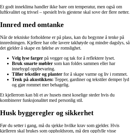
Et godt inneklima handler ikke bare om temperatur, men også om
luftkvalitet og trivsel – spesielt hvis gjestene skal sove der flere netter.
Innred med omtanke
Når de tekniske forholdene er på plass, kan du begynne å tenke på
innredningen. Kjellere har ofte lavere takhøyde og mindre dagslys, så
det gjelder å skape en følelse av romslighet.
Velg lyse farger
på vegger og tak for å reflektere lyset.
Bruk smarte møbler
som kan foldes sammen eller har
innebygd oppbevaring.
Tilfør tekstiler og planter
for å skape varme og liv i rommet.
Tenk på akustikken:
Tepper, gardiner og tekstiler demper lyd
og gjør rommet mer behagelig.
Et kjellerrom kan bli et av husets mest koselige steder hvis du
kombinerer funksjonalitet med personlig stil.
Husk byggeregler og sikkerhet
Før du setter i gang, må du sjekke hvilke krav som gjelder. Hvis
kjelleren skal brukes som oppholdsrom, må den oppfylle visse