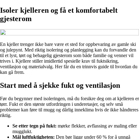
Isoler kjelleren og få et komfortabelt
gjesterom
En kjeller trenger ikke bare være et sted for oppbevaring av gamle ski
og julepynt. Med riktig isolering og planlegging kan du forvandle den
til et lyst, tørt og behagelig gjesterom som både familie og venner vil
trives i. Kjellere stiller imidlertid spesielle krav til fuktsikring,
ventilasjon og materialvalg. Her får du en trinnvis guide til hvordan du
kan gå frem.
Start med å sjekke fukt og ventilasjon
Før du begynner med isoleringen, må du forsikre deg om at kjelleren er
tørr. Fukt er den største utfordringen i underetasjer, og selv små
problemer kan føre til mugg og dårlig inneklima hvis de ikke håndteres
riktig.
Se etter tegn på fukt:
mørke flekker, avflassing av maling eller
mugglukt.
Mål luftfuktigheten:
Den bør ligge under 60 % for å unngå