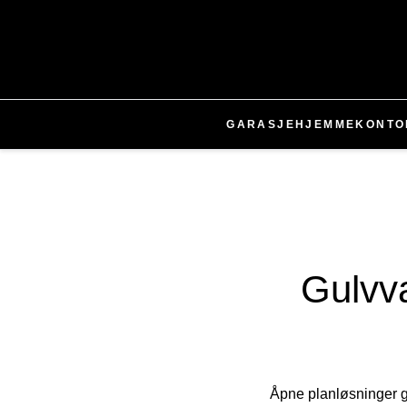
GARASJE
HJEMMEKONTO
Gulvv
Åpne planløsninger g