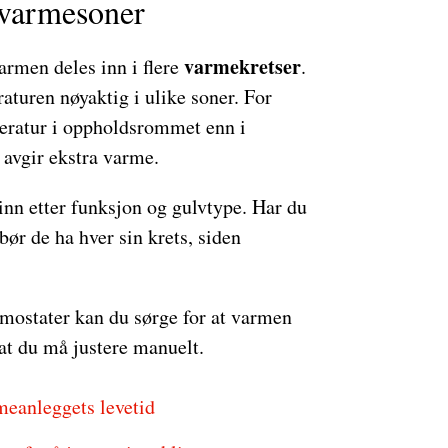
 varme­soner
varmekretser
rmen deles inn i flere
.
aturen nøyaktig i ulike soner. For
peratur i oppholdsrommet enn i
 avgir ekstra varme.
inn etter funksjon og gulvtype. Har du
 bør de ha hver sin krets, siden
mostater kan du sørge for at varmen
at du må justere manuelt.
meanleggets levetid