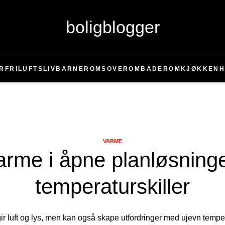
boligblogger
R
FRILUFTSLIV
BARNEROM
SOVEROM
BADEROM
KJØKKEN
H
VARME
arme i åpne planløsninge
temperaturskiller
ir luft og lys, men kan også skape utfordringer med ujevn tempe