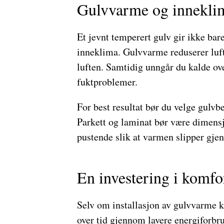
Gulvvarme og innekli
Et jevnt temperert gulv gir ikke ba
inneklima. Gulvvarme reduserer luf
luften. Samtidig unngår du kalde ove
fuktproblemer.
For best resultat bør du velge gulv
Parkett og laminat bør være dimensj
pustende slik at varmen slipper gje
En investering i komfor
Selv om installasjon av gulvvarme kr
over tid gjennom lavere energiforbru