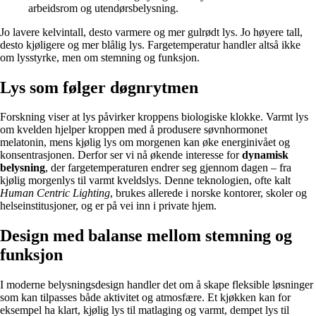
arbeidsrom og utendørsbelysning.
Jo lavere kelvintall, desto varmere og mer gulrødt lys. Jo høyere tall,
desto kjøligere og mer blålig lys. Fargetemperatur handler altså ikke
om lysstyrke, men om stemning og funksjon.
Lys som følger døgnrytmen
Forskning viser at lys påvirker kroppens biologiske klokke. Varmt lys
om kvelden hjelper kroppen med å produsere søvnhormonet
melatonin, mens kjølig lys om morgenen kan øke energinivået og
konsentrasjonen. Derfor ser vi nå økende interesse for
dynamisk
belysning
, der fargetemperaturen endrer seg gjennom dagen – fra
kjølig morgenlys til varmt kveldslys. Denne teknologien, ofte kalt
Human Centric Lighting
, brukes allerede i norske kontorer, skoler og
helseinstitusjoner, og er på vei inn i private hjem.
Design med balanse mellom stemning og
funksjon
I moderne belysningsdesign handler det om å skape fleksible løsninger
som kan tilpasses både aktivitet og atmosfære. Et kjøkken kan for
eksempel ha klart, kjølig lys til matlaging og varmt, dempet lys til