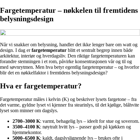
Fargetemperatur – nøkkelen til fremtidens
belysningsdesign
Når vi snakker om belysning, handler det ikke lenger bare om watt og
design. I dag er
fargetemperatur
blitt et sentralt begrep innen både
arkitektur, interiør og hverdagsliv. Den riktige fargetemperaturen kan
forandre stemningen i et rom, påvirke konsentrasjonen vår og til og
med søvnrytmen. Men hva betyr egentlig fargetemperatur – og hvorfor
blir det en nøkkelfaktor i fremtidens belysningsdesign?
Hva er fargetemperatur?
Fargetemperatur måles i kelvin (K) og beskriver lysets fargetone – fra
det varme, gyldne lyset vi kjenner fra stearinlys, til det kjølige, blåhvite
lyset som minner om dagslys.
2700–3000 K
: varmt, behagelig lys – ideelt for stue og soverom.
3500–4100 K
: nøytralt hvitt lys – passer godt på kjøkken og
hjemmekontor.
5000–6500 K
: kaldt, dagslyslignende lys – brukes ofte i