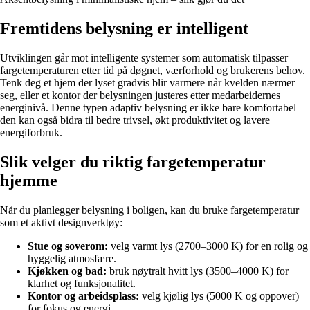
Fremtidens belysning er intelligent
Utviklingen går mot intelligente systemer som automatisk tilpasser
fargetemperaturen etter tid på døgnet, værforhold og brukerens behov.
Tenk deg et hjem der lyset gradvis blir varmere når kvelden nærmer
seg, eller et kontor der belysningen justeres etter medarbeidernes
energinivå. Denne typen adaptiv belysning er ikke bare komfortabel –
den kan også bidra til bedre trivsel, økt produktivitet og lavere
energiforbruk.
Slik velger du riktig fargetemperatur
hjemme
Når du planlegger belysning i boligen, kan du bruke fargetemperatur
som et aktivt designverktøy:
Stue og soverom:
velg varmt lys (2700–3000 K) for en rolig og
hyggelig atmosfære.
Kjøkken og bad:
bruk nøytralt hvitt lys (3500–4000 K) for
klarhet og funksjonalitet.
Kontor og arbeidsplass:
velg kjølig lys (5000 K og oppover)
for fokus og energi.