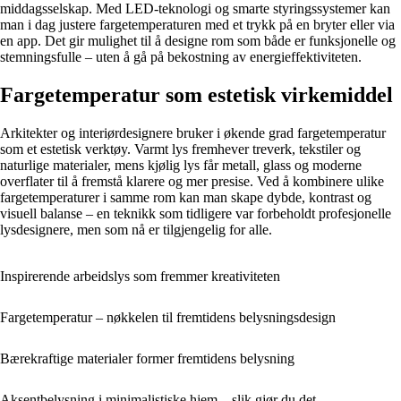
middagsselskap. Med LED-teknologi og smarte styringssystemer kan
man i dag justere fargetemperaturen med et trykk på en bryter eller via
en app. Det gir mulighet til å designe rom som både er funksjonelle og
stemningsfulle – uten å gå på bekostning av energieffektiviteten.
Fargetemperatur som estetisk virkemiddel
Arkitekter og interiørdesignere bruker i økende grad fargetemperatur
som et estetisk verktøy. Varmt lys fremhever treverk, tekstiler og
naturlige materialer, mens kjølig lys får metall, glass og moderne
overflater til å fremstå klarere og mer presise. Ved å kombinere ulike
fargetemperaturer i samme rom kan man skape dybde, kontrast og
visuell balanse – en teknikk som tidligere var forbeholdt profesjonelle
lysdesignere, men som nå er tilgjengelig for alle.
Inspirerende arbeidslys som fremmer kreativiteten
Fargetemperatur – nøkkelen til fremtidens belysningsdesign
Bærekraftige materialer former fremtidens belysning
Aksentbelysning i minimalistiske hjem – slik gjør du det