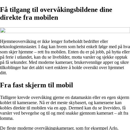
Få tilgang til overvåkingsbildene dine
direkte fra mobilen
Hjemmeovervåking er ikke lenger forbeholdt bedrifter eller
teknologientusiaster. I dag kan hvem som helst enkelt følge med på hva
som skjer hjemme – rett fra mobilen. Enten du er på jobb, på hytta eller
på ferie i utlandet, kan du se livebilder, motta varsler og sjekke opptak
på få sekunder. Med moderne kameraer, brukervennlige apper og sikre
tilkoblinger har det aldri vært enklere å holde oversikt over hjemmet
ditt.
Fra fast skjerm til mobil
Tidligere krevde overvåking gjerne en datamaskin eller en egen skjerm
koblet til kameraene. Nå er det meste skybasert, og kameraene kan
kobles direkte til mobilen via en app. Dermed kan du se livevideo, få
varsler ved bevegelse og til og med snakke gjennom kameraet – alt fra
lomma.
De fleste moderne overvåkingskameraer, som for eksempel Arlo,