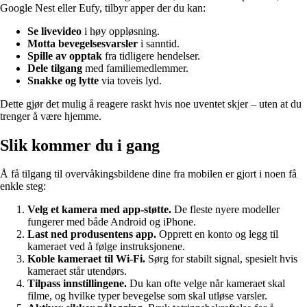
Google Nest eller Eufy, tilbyr apper der du kan:
Se livevideo
i høy oppløsning.
Motta bevegelsesvarsler
i sanntid.
Spille av opptak
fra tidligere hendelser.
Dele tilgang
med familiemedlemmer.
Snakke og lytte
via toveis lyd.
Dette gjør det mulig å reagere raskt hvis noe uventet skjer – uten at du
trenger å være hjemme.
Slik kommer du i gang
Å få tilgang til overvåkingsbildene dine fra mobilen er gjort i noen få
enkle steg:
Velg et kamera med app-støtte.
De fleste nyere modeller
fungerer med både Android og iPhone.
Last ned produsentens app.
Opprett en konto og legg til
kameraet ved å følge instruksjonene.
Koble kameraet til Wi‑Fi.
Sørg for stabilt signal, spesielt hvis
kameraet står utendørs.
Tilpass innstillingene.
Du kan ofte velge når kameraet skal
filme, og hvilke typer bevegelse som skal utløse varsler.