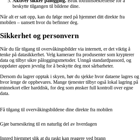
Aktiver sikker pålogging.
Bruk totrinnsbekreftelse for å
beskytte tilgangen til bildene dine.
Når alt er satt opp, kan du følge med på hjemmet ditt direkte fra
mobilen – uansett hvor du befinner deg.
Sikkerhet og personvern
Når du får tilgang til overvåkingsbilder via internett, er det viktig å
tenke på datasikkerhet. Velg kameraer fra produsenter som krypterer
data og tilbyr sikre påloggingsmetoder. Unngå standardpassord, og
oppdater appen jevnlig for å beskytte deg mot sårbarheter.
Dersom du lagrer opptak i skyen, bør du sjekke hvor dataene lagres og
hvor lenge de oppbevares. Mange tjenester tilbyr også lokal lagring på
minnekort eller harddisk, for deg som ønsker full kontroll over egne
data.
Få tilgang til overvåkingsbildene dine direkte fra mobilen
Gjør barnesikring til en naturlig del av hverdagen
Innred hjemmet slik at du raskt kan reagere ved brann