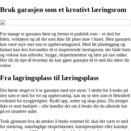
Bruk garasjen som et kreativt læringsrom
For mange er garasjen først og fremst et praktisk rom – et sted for
bilen, verktøyet og alt det som ikke får plass inne i huset. Men garasjen
kan være mye mer enn et oppbevaringssted. Med litt planlegging og
fantasi kan den forvandles til et inspirerende læringsrom, der både barn
og voksne kan utforske, bygge, eksperimentere og lære på nye måter.
Her får du tips til hvordan du kan gjøre garasjen til et sted der ideer får
vokse.
Fra lagringsplass til læringsplass
Det første steget er å se garasjen med nye øyne. I stedet for å tenke på
den som et sted for rot og oppbevaring, kan du se den som et fleksibelt
verksted for nysgjerrighet. Rydd opp, sorter og skap plass. Du trenger
ikke et stort budsjett – ofte handler det om å bruke det du allerede har
på en smartere måte.
Tenk gjennom hva du ønsker å bruke rommet til: skal det være et sted
for snekring, naturfaglige eksperimenter, kunstprosjekter eller kanskje