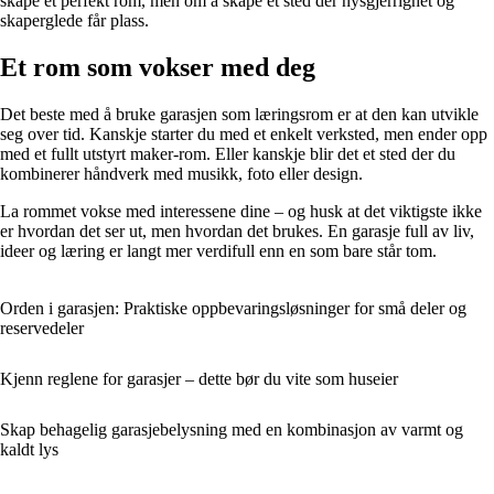
skape et perfekt rom, men om å skape et sted der nysgjerrighet og
skaperglede får plass.
Et rom som vokser med deg
Det beste med å bruke garasjen som læringsrom er at den kan utvikle
seg over tid. Kanskje starter du med et enkelt verksted, men ender opp
med et fullt utstyrt maker-rom. Eller kanskje blir det et sted der du
kombinerer håndverk med musikk, foto eller design.
La rommet vokse med interessene dine – og husk at det viktigste ikke
er hvordan det ser ut, men hvordan det brukes. En garasje full av liv,
ideer og læring er langt mer verdifull enn en som bare står tom.
Orden i garasjen: Praktiske oppbevaringsløsninger for små deler og
reservedeler
Kjenn reglene for garasjer – dette bør du vite som huseier
Skap behagelig garasjebelysning med en kombinasjon av varmt og
kaldt lys