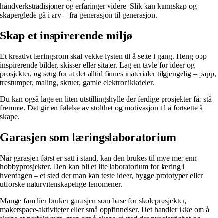
håndverkstradisjoner og erfaringer videre. Slik kan kunnskap og
skaperglede gå i arv – fra generasjon til generasjon.
Skap et inspirerende miljø
Et kreativt læringsrom skal vekke lysten til å sette i gang. Heng opp
inspirerende bilder, skisser eller sitater. Lag en tavle for ideer og
prosjekter, og sørg for at det alltid finnes materialer tilgjengelig – papp,
trestumper, maling, skruer, gamle elektronikkdeler.
Du kan også lage en liten utstillingshylle der ferdige prosjekter får stå
fremme. Det gir en følelse av stolthet og motivasjon til å fortsette å
skape.
Garasjen som læringslaboratorium
Når garasjen først er satt i stand, kan den brukes til mye mer enn
hobbyprosjekter. Den kan bli et lite laboratorium for læring i
hverdagen – et sted der man kan teste ideer, bygge prototyper eller
utforske naturvitenskapelige fenomener.
Mange familier bruker garasjen som base for skoleprosjekter,
makerspace-aktiviteter eller små oppfinnelser. Det handler ikke om å