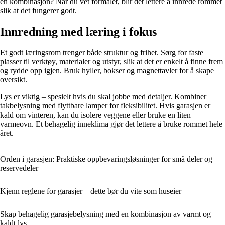
en kombinasjon? Når du vet formålet, blir det lettere å innrede rommet
slik at det fungerer godt.
Innredning med læring i fokus
Et godt læringsrom trenger både struktur og frihet. Sørg for faste
plasser til verktøy, materialer og utstyr, slik at det er enkelt å finne frem
og rydde opp igjen. Bruk hyller, bokser og magnettavler for å skape
oversikt.
Lys er viktig – spesielt hvis du skal jobbe med detaljer. Kombiner
takbelysning med flyttbare lamper for fleksibilitet. Hvis garasjen er
kald om vinteren, kan du isolere veggene eller bruke en liten
varmeovn. Et behagelig inneklima gjør det lettere å bruke rommet hele
året.
Orden i garasjen: Praktiske oppbevaringsløsninger for små deler og
reservedeler
Kjenn reglene for garasjer – dette bør du vite som huseier
Skap behagelig garasjebelysning med en kombinasjon av varmt og
kaldt lys