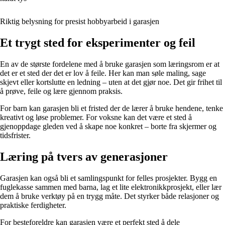
Riktig belysning for presist hobbyarbeid i garasjen
Et trygt sted for eksperimenter og feil
En av de største fordelene med å bruke garasjen som læringsrom er at
det er et sted der det er lov å feile. Her kan man søle maling, sage
skjevt eller kortslutte en ledning – uten at det gjør noe. Det gir frihet til
å prøve, feile og lære gjennom praksis.
For barn kan garasjen bli et fristed der de lærer å bruke hendene, tenke
kreativt og løse problemer. For voksne kan det være et sted å
gjenoppdage gleden ved å skape noe konkret – borte fra skjermer og
tidsfrister.
Læring på tvers av generasjoner
Garasjen kan også bli et samlingspunkt for felles prosjekter. Bygg en
fuglekasse sammen med barna, lag et lite elektronikkprosjekt, eller lær
dem å bruke verktøy på en trygg måte. Det styrker både relasjoner og
praktiske ferdigheter.
For besteforeldre kan garasjen være et perfekt sted å dele