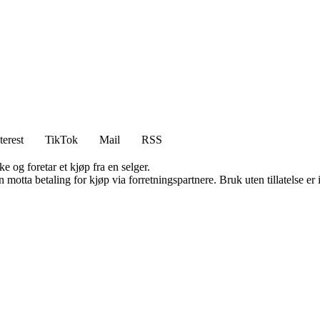
terest
TikTok
Mail
RSS
e og foretar et kjøp fra en selger.
tta betaling for kjøp via forretningspartnere. Bruk uten tillatelse er ik