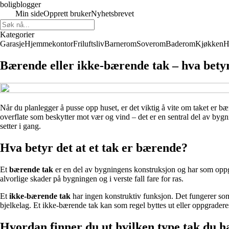
boligblogger
Min side
Opprett bruker
Nyhetsbrevet
Kategorier
Garasje
Hjemmekontor
Friluftsliv
Barnerom
Soverom
Baderom
Kjøkken
H
Bærende eller ikke-bærende tak – hva betyr
Når du planlegger å pusse opp huset, er det viktig å vite om taket er b
overflate som beskytter mot vær og vind – det er en sentral del av bygn
setter i gang.
Hva betyr det at et tak er bærende?
Et
bærende tak
er en del av bygningens konstruksjon og har som oppgave
alvorlige skader på bygningen og i verste fall fare for ras.
Et
ikke-bærende tak
har ingen konstruktiv funksjon. Det fungerer som
bjelkelag. Et ikke-bærende tak kan som regel byttes ut eller oppgraderes 
Hvordan finner du ut hvilken type tak du h