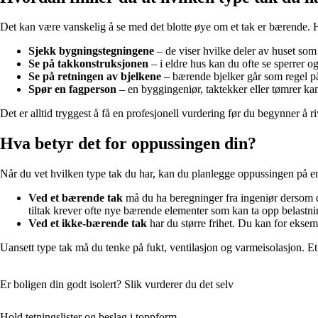
Det kan være vanskelig å se med det blotte øye om et tak er bærende. H
Sjekk bygningstegningene
– de viser hvilke deler av huset som
Se på takkonstruksjonen
– i eldre hus kan du ofte se sperrer o
Se på retningen av bjelkene
– bærende bjelker går som regel på
Spør en fagperson
– en byggingeniør, taktekker eller tømrer ka
Det er alltid tryggest å få en profesjonell vurdering før du begynner å r
Hva betyr det for oppussingen din?
Når du vet hvilken type tak du har, kan du planlegge oppussingen på en
Ved et bærende tak
må du ha beregninger fra ingeniør dersom du
tiltak krever ofte nye bærende elementer som kan ta opp belastn
Ved et ikke-bærende tak
har du større frihet. Du kan for eksemp
Uansett type tak må du tenke på fukt, ventilasjon og varmeisolasjon. Et f
Er boligen din godt isolert? Slik vurderer du det selv
Hold tetningslister og beslag i toppform