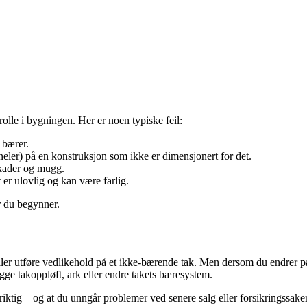
olle i bygningen. Her er noen typiske feil:
 bærer.
aneler) på en konstruksjon som ikke er dimensjonert for det.
skader og mugg.
t er ulovlig og kan være farlig.
r du begynner.
eller utføre vedlikehold på et ikke-bærende tak. Men dersom du endrer 
ge takoppløft, ark eller endre takets bæresystem.
riktig – og at du unngår problemer ved senere salg eller forsikringssaker