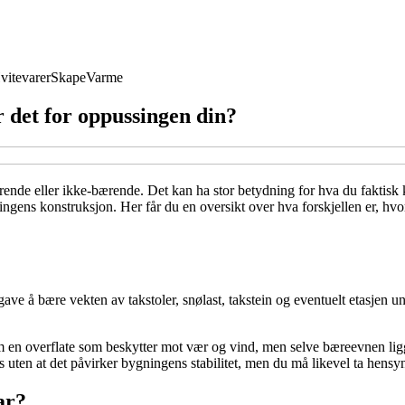
vitevarer
Skape
Varme
 det for oppussingen din?
ærende eller ikke-bærende. Det kan ha stor betydning for hva du faktisk 
ingens konstruksjon. Her får du en oversikt over hva forskjellen er, hvo
 å bære vekten av takstoler, snølast, takstein og eventuelt etasjen und
 en overflate som beskytter mot vær og vind, men selve bæreevnen ligger
uten at det påvirker bygningens stabilitet, men du må likevel ta hensyn t
ar?