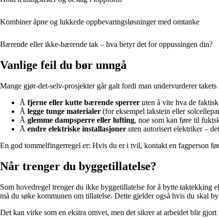
Kombiner åpne og lukkede oppbevaringsløsninger med omtanke
Bærende eller ikke-bærende tak – hva betyr det for oppussingen din?
Vanlige feil du bør unngå
Mange gjør-det-selv-prosjekter går galt fordi man undervurderer takets r
Å
fjerne eller kutte bærende sperrer
uten å vite hva de faktisk
Å
legge tunge materialer
(for eksempel takstein eller solcellep
Å
glemme dampsperre eller lufting
, noe som kan føre til fukt
Å
endre elektriske installasjoner
uten autorisert elektriker – de
En god tommelfingerregel er: Hvis du er i tvil, kontakt en fagperson fø
Når trenger du byggetillatelse?
Som hovedregel trenger du ikke byggetillatelse for å bytte taktekking 
må du søke kommunen om tillatelse. Dette gjelder også hvis du skal byg
Det kan virke som en ekstra omvei, men det sikrer at arbeidet blir gjort 