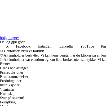
boligblogger
Del og gjør godt
X
Facebook
Instagram
LinkedIn
YouTube
Pin
© Uautorisert bruk er forbudt.
© Alt innhold er beskyttet. Vi kan tjene penger når du klikker på en lenk
© Alt innhold er vår eiendom og kan ikke brukes uten samtykke. Vi kan mo
Emner
Gratis nedlastinger
Prisreduksjoner
Brukeranmeldelser
Produktguider
Instruksjoner
Visninger
Kunnskap
Svar på spørsmål
Feilsøking