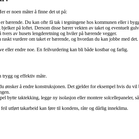
er er noen måter å finne det ut på:
 er bærende. Du kan ofte få tak i tegningene hos kommunen eller i byg
g bjelker på loftet. Dersom disse bærer vekten av taket og eventuelt gulv
 tvers av husets lengderetning og hviler på bærende vegger.
n raskt vurdere om taket er bærende, og hvordan du kan jobbe med det.
ive eller endre noe. En feilvurdering kan bli både kostbar og farlig.
 trygg og effektiv måte.
 ønsker å endre konstruksjonen. Det gjelder for eksempel hvis du vil b
ingen.
el bytte taktekking, legge ny isolasjon eller montere solcellepaneler, så 
eil utført takarbeid kan føre til kondens, råte og dårlig inneklima.